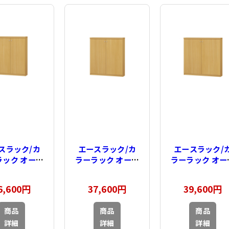
スラック/カ
エースラック/カ
エースラック/
ラック オーダ
ラーラック オーダ
ラーラック オー
イド 扉付 奥
ーメイド 扉付 奥
ーメイド 扉付 
9cm×高さ
行19cm×高さ
行19cm×高さ
6,600円
37,600円
39,600円
1cm×幅60～
88.1cm×幅71～
88.1cm×幅81
cm（タフタイ
80cm（タフタイ
90cm（タフタ
商品
商品
商品
プ）
プ）
プ）
詳細
詳細
詳細