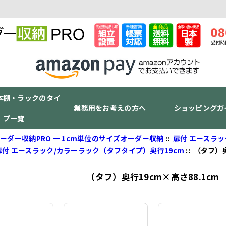
本棚・ラックのタイ
業務用をお考えの方へ
ショッピングガ
プ一覧
ーダー収納PRO ━ 1cm単位のサイズオーダー収納
::
扉付 エースラ
扉付 エースラック/カラーラック（タフタイプ）奥行19cm
:: （タフ）
（タフ）奥行19cm×高さ88.1cm