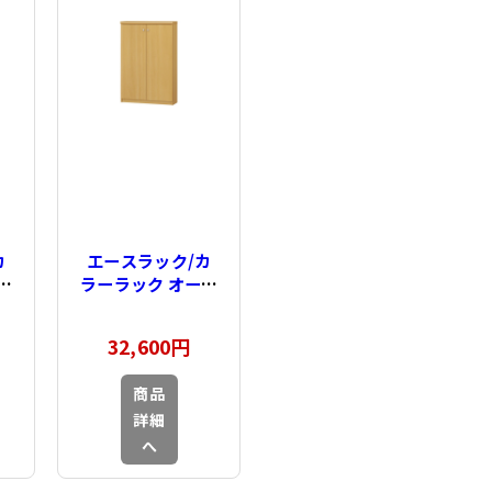
カ
エースラック/カ
ダ
ラーラック オーダ
奥
ーメイド 扉付 奥
行19cm×高さ
32,600円
～
88.1cm×幅45～
イ
59cm（タフタイ
商品
プ）
詳細
へ