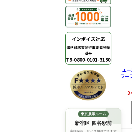
インボイス対応
適格請求書発行事業者登録
番号
T9-0800-0101-3150
エー
ラー
ーメ
行1
2
88.
24
東京展示ルーム
新宿区 四谷駅前
実物確認・サイズ相談できます