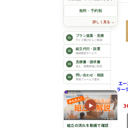
無料・予約制
詳しく見る
プラン提案・見積
01
サイズ選びからご相談
組立代行・設置
02
地域限定サービス
見積書・請求書
03
法人・業務用途に対応
問い合わせ・相談
04
専用フォームで受付
エー
ラー
ーメ
行1
▶
3
88.
70
組立の流れを動画で確認