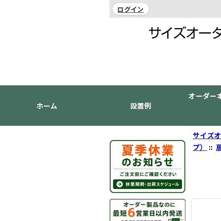
ログイン
オーダー
ホーム
設置例
サイズオ
プ）
::