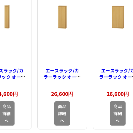
スラック/カ
エースラック/カ
エースラック/
ラック オーダ
ラーラック オーダ
ラーラック オー
イド 扉付 奥
ーメイド 扉付 奥
ーメイド 扉付 
9cm×高さ
行19cm×高さ
行19cm×高さ
4,600円
26,600円
26,600円
1cm×幅15～
88.1cm×幅25～
88.1cm×幅30
cm（タフタイ
29cm（タフタイ
44cm（タフタ
商品
商品
商品
プ）
プ）
プ）
詳細
詳細
詳細
へ
へ
へ