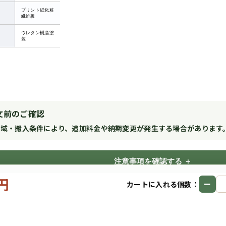
プリント紙化粧
繊維板
ウレタン樹脂塗
装
文前のご確認
地域・搬入条件により、追加料金や納期変更が発生する場合があります
注意事項を確認する
0円
−
カートに入れる個数：
Copyright © 2026
サイズオーダー収納PRO