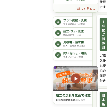
仕様
です
詳しく見る
プラン提案・見積
1
01
サイズ選びからご相談
年
間
組立代行・設置
02
品
地域限定サービス
質
保
見積書・請求書
03
法人・業務用途に対応
証
問い合わせ・相談
ご購
04
専用フォームで受付
入後
も安
心の
保証
▶
付き
日
組立の流れを動画で確認
本
組立解説動画を再生します
製