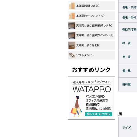
側板（内寸
側板（外寸
有効内寸幅
材 質
塗 装
おすすめリンク
棚 板
耐荷重
扉
サイズ