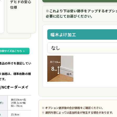
デヒドの安心
仕様
※これより下は使い勝手をアップするオプシ
必要に応じてお選びください。
幅木よけ加工
商品の外寸を表記してい
ス価格は、標準枚数の棚
です。
/NCオーダーメイ
奥行19cm×高
寸）
さ88.1cm×幅
60～70cm
※ オプション選択後の合計価格をご確認ください。
※ 選択内容によっては追加料金が発生する場合があります。
）
15.8cm