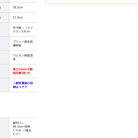
）
16.2cm
）
17.5cm
外寸幅～（マイ
ナス）3.6cm
プリント紙化粧
繊維板
ウレタン樹脂塗
装
厚さ25mm可動
固定棚3枚 付
※
耐荷重値の詳
細はコチラ
幅59.1～
69.1cm×扉厚
1.7cm（1枚あ
たり）