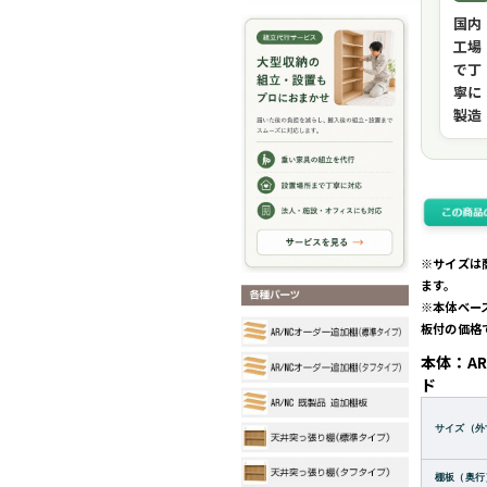
国内
工場
で丁
寧に
製造
※サイズは
ます。
※本体ベー
板付の価格
本体：AR
ド
サイズ（外
棚板（奥行