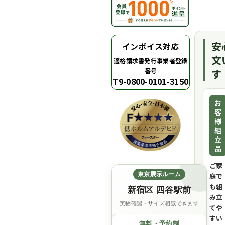
安
インボイス対応
文
適格請求書発行事業者登録
番号
す
T9-0800-0101-3150
お
客
様
組
立
品
ご家
東京展示ルーム
庭で
も組
新宿区 四谷駅前
み立
実物確認・サイズ相談できます
てや
すい
無料・予約制