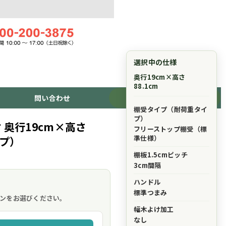
選択中の仕様
奥行19cm×高さ
88.1cm
問い合わせ
ショッピングカート
棚受タイプ（耐荷重タイ
プ）
 奥行19cm×高さ
フリーストップ棚受（標
準仕様）
イプ）
棚板1.5cmピッチ
3cm間隔
ハンドル
。
標準つまみ
ンをお選びください。
幅木よけ加工
なし