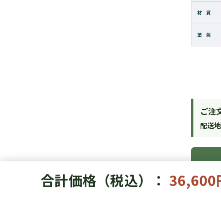
材 質
塗 装
ご注
配送
合計価格（税込）：
36,60