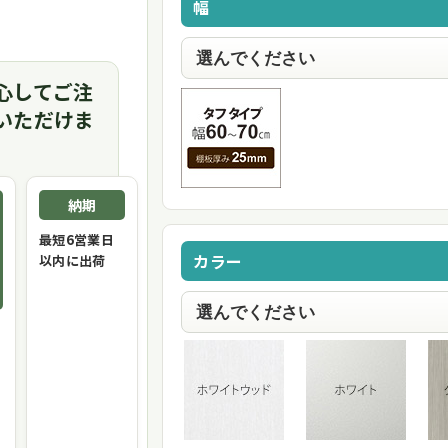
幅
心してご注
いただけま
納期
最短6営業日
カラー
以内に出荷