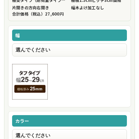
棚受タイプ（耐荷重タイプ）
フリーストップ棚受（標準仕様）
棚板1.5cmピッチ
3cm間隔
片開きの方向
右開き
幅木よけ加工
なし
合計価格（税込）
27,600円
幅
カラー