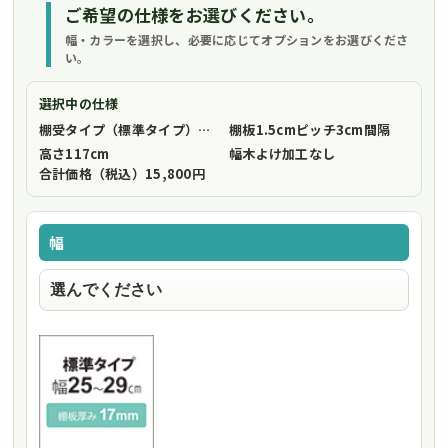
ご希望の仕様をお選びください。
幅・カラーを選択し、必要に応じてオプションをお選びくださ
い。
選択中の仕様
棚受タイプ（標準タイプ）
フリーストップ棚受（標準仕様）
棚板1.5cmピッチ
3cm間隔
高さ
117cm
幅木よけ加工
なし
合計価格（税込）
15,800円
幅