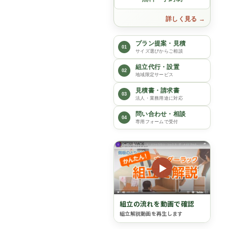
詳しく見る
プラン提案・見積
01
サイズ選びからご相談
組立代行・設置
02
地域限定サービス
見積書・請求書
03
法人・業務用途に対応
問い合わせ・相談
04
専用フォームで受付
▶
組立の流れを動画で確認
組立解説動画を再生します