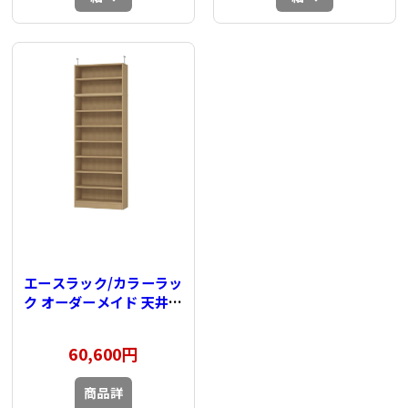
エースラック/カラーラッ
ク オーダーメイド 天井突
っ張り 奥行31cm×高さ
232～241cm×幅81～
60,600円
90cm（タフタイプ）
商品詳