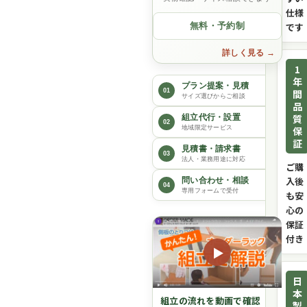
仕様
無料・予約制
です
詳しく見る
1
年
プラン提案・見積
01
間
サイズ選びからご相談
品
質
組立代行・設置
02
保
地域限定サービス
証
見積書・請求書
03
法人・業務用途に対応
ご購
入後
問い合わせ・相談
04
専用フォームで受付
も安
心の
保証
付き
▶
日
本
組立の流れを動画で確認
製