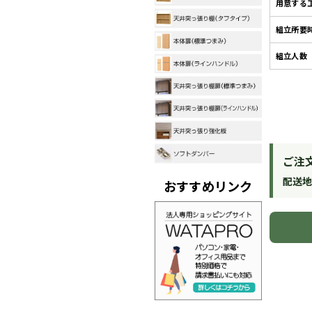
用意する
組立所要
組立人数
ご注
配送
おすすめリンク