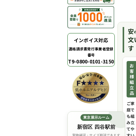
安
文
インボイス対応
す
適格請求書発行事業者登録
番号
T9-0800-0101-3150
お
客
様
組
立
品
ご家
庭で
も組
東京展示ルーム
み立
新宿区 四谷駅前
てや
すい
実物確認・サイズ相談できます