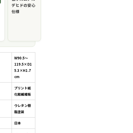
デヒドの安心
仕様
W90.5～
119.5×D1
5.3×H1.7
cm
プリント紙
化粧繊維板
ウレタン樹
脂塗装
日本