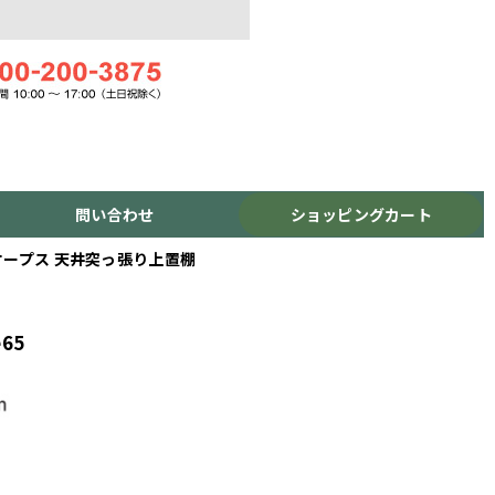
問い合わせ
ショッピングカート
P オープス 天井突っ張り上置棚
65