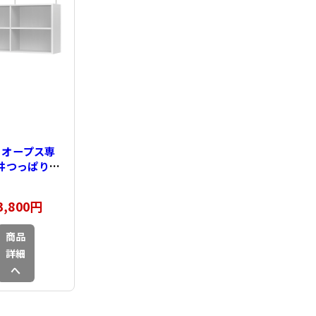
P オープス専
天井つっぱり棚
e65 幅91～
120cm
3,800円
商品
詳細
へ