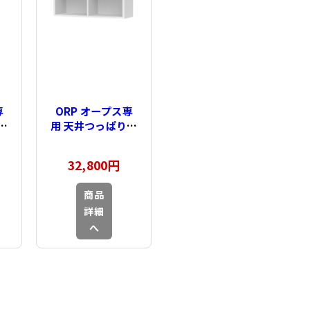
専
ORP オープス専
棚
用 天井つっぱり棚
～
type65 幅76～
90cm
32,800円
商品
詳細
へ