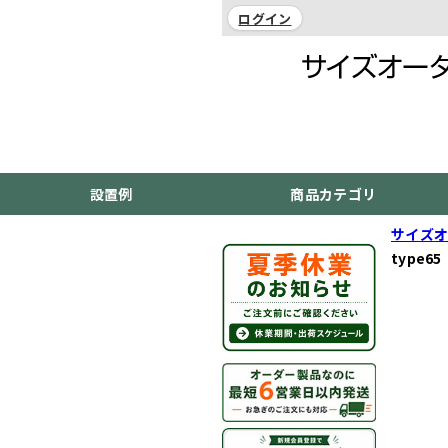
ログイン
設置例
商品カテゴリ
サイズオ
type65