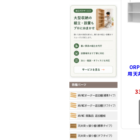
OR
用 
typ
3