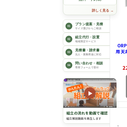
詳しく見る
プラン提案・見積
01
サイズ選びからご相談
組立代行・設置
02
地域限定サービス
OR
用 
見積書・請求書
03
法人・業務用途に対応
typ
問い合わせ・相談
04
2
専用フォームで受付
▶
組立の流れを動画で確認
組立解説動画を再生します