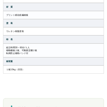
材 質
プリント紙化粧繊維板
塗 装
ウレタン樹脂塗装
特 長
組立時間30～60分/１人
移動棚板２枚、可動固定棚２枚
転倒防止補助バンド付
耐荷重
１枚10kg（目安）