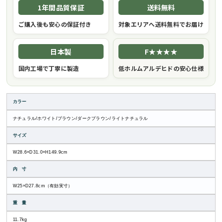
1年間品質保証
送料無料
ご購入後も安心の保証付き
対象エリアへ送料無料でお届け
日本製
F★★★★
国内工場で丁寧に製造
低ホルムアルデヒドの安心仕様
カラー
ナチュラル/ホワイト/ブラウン/ダークブラウン/ライトナチュラル
サイズ
W28.6×D31.0×H149.9cm
内 寸
W25×D27.8cm（有効実寸）
重 量
11.7kg