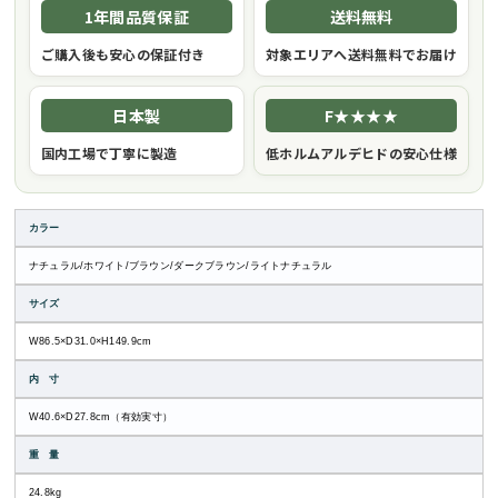
1年間品質保証
送料無料
ご購入後も安心の保証付き
対象エリアへ送料無料でお届け
日本製
F★★★★
国内工場で丁寧に製造
低ホルムアルデヒドの安心仕様
カラー
ナチュラル/ホワイト/ブラウン/ダークブラウン/ライトナチュラル
サイズ
W86.5×D31.0×H149.9cm
内 寸
W40.6×D27.8cm（有効実寸）
重 量
24.8kg