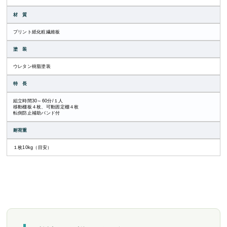
材 質
プリント紙化粧繊維板
塗 装
ウレタン樹脂塗装
特 長
組立時間30～60分/１人
移動棚板４枚、可動固定棚４枚
転倒防止補助バンド付
耐荷重
１枚10kg（目安）