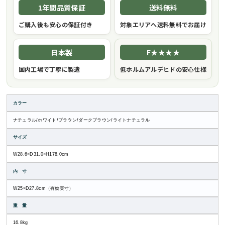
1年間品質保証
送料無料
ご購入後も安心の保証付き
対象エリアへ送料無料でお届け
日本製
F★★★★
国内工場で丁寧に製造
低ホルムアルデヒドの安心仕様
カラー
ナチュラル/ホワイト/ブラウン/ダークブラウン/ライトナチュラル
サイズ
W28.6×D31.0×H178.0cm
内 寸
W25×D27.8cm（有効実寸）
重 量
16.8kg