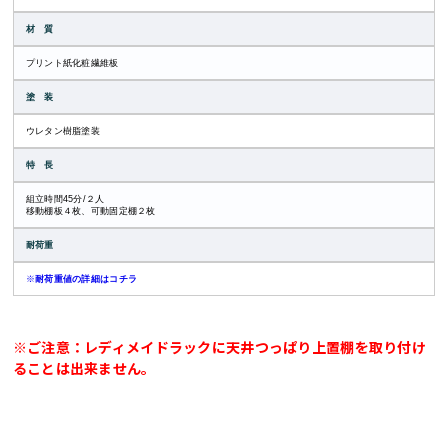
材 質
プリント紙化粧繊維板
塗 装
ウレタン樹脂塗装
特 長
組立時間45分/２人
移動棚板４枚、可動固定棚２枚
耐荷重
※
耐荷重値の詳細はコチラ
※ご注意：レディメイドラックに天井つっぱり上置棚を取り付け
ることは出来ません。