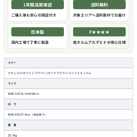
1年間品質保証
送料無料
ご購入後も安心の保証付き
対象エリアへ送料無料でお届け
日本製
F★★★★
国内工場で丁寧に製造
低ホルムアルデヒドの安心仕様
カラー
ナチュラル/ホワイト/ブラウン/ダークブラウン/ライトナチュラル
サイズ
W86.5×D31.0×H200cm
内 寸
W40.6×D27.8cm（有効実寸）
重 量
25.7kg