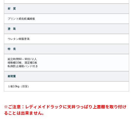
材 質
プリント紙化粧繊維板
塗 装
ウレタン樹脂塗装
特 長
組立時間60～90分/２人
移動棚10枚、固定棚1枚
転倒防止補助バンド付き
耐荷重
１枚10kg（目安）
※ご注意：レディメイドラックに天井つっぱり上置棚を取り付け
ることは出来ません。