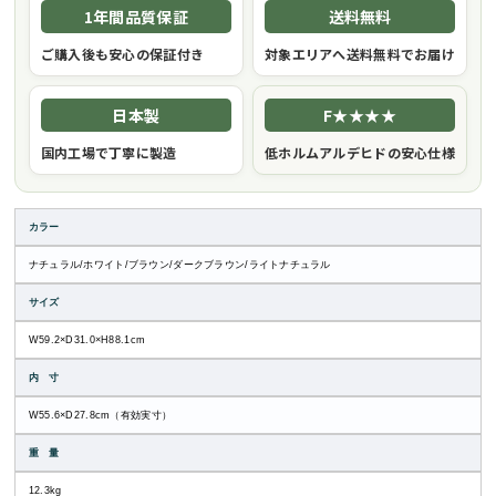
1年間品質保証
送料無料
ご購入後も安心の保証付き
対象エリアへ送料無料でお届け
日本製
F★★★★
国内工場で丁寧に製造
低ホルムアルデヒドの安心仕様
カラー
ナチュラル/ホワイト/ブラウン/ダークブラウン/ライトナチュラル
サイズ
W59.2×D31.0×H88.1cm
内 寸
W55.6×D27.8cm（有効実寸）
重 量
12.3kg