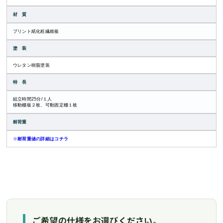
材 質
プリント紙化粧繊維板
塗 装
ウレタン樹脂塗装
特 長
組立時間25分/１人
移動棚板２枚、可動固定棚１枚
耐荷重
※
耐荷重値の詳細はコチラ
ご希望の仕様をお選びください。