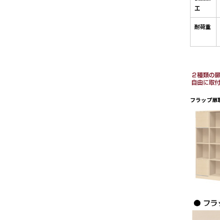
工
耐荷重
フラップ扉