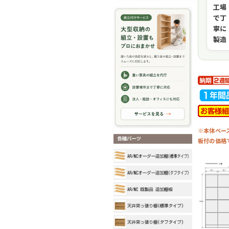
工場
で丁
寧に
製造
※本体ベー
板付の価格