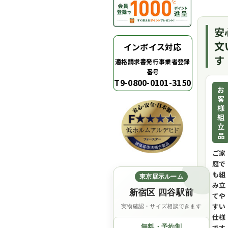
安
文
インボイス対応
す
適格請求書発行事業者登録
番号
T9-0800-0101-3150
お
客
様
組
立
品
ご家
庭で
も組
東京展示ルーム
み立
新宿区 四谷駅前
てや
すい
実物確認・サイズ相談できます
仕様
無料・予約制
です