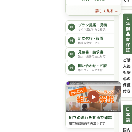
詳しく見る
1
年
プラン提案・見積
01
間
サイズ選びからご相談
品
質
組立代行・設置
02
保
地域限定サービス
証
見積書・請求書
03
法人・業務用途に対応
ご購
入後
問い合わせ・相談
04
専用フォームで受付
も安
心の
保証
付き
▶
日
本
組立の流れを動画で確認
製
組立解説動画を再生します
国内