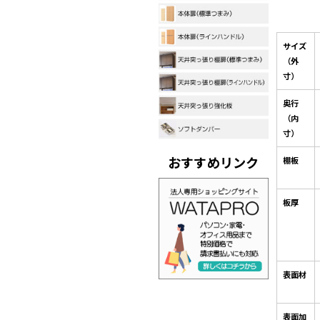
サイズ
（外
寸）
奥行
（内
寸）
おすすめリンク
棚板
板厚
表面材
表面加