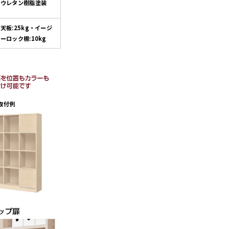
ウレタン樹脂塗装
天板:25kg・イージ
ーロック棚:10kg
取付例