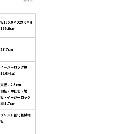
W155.0×D29.6×H
166.6cm
27.7cm
イージーロック棚：
12枚付属
天板：2.5cm
側板・中仕切・地
板・イージーロック
棚:1.7cm
プリント紙化粧繊維
板