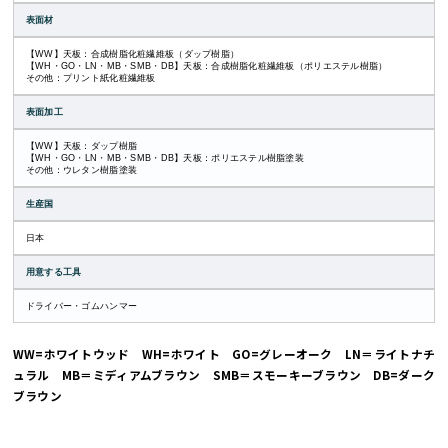
表面材
【WW】天板：合成樹脂化粧繊維板（ダップ樹脂）
【WH・GO・LN・MB・SMB・DB】天板：合成樹脂化粧繊維板（ポリエステル樹脂）
その他：プリント紙化粧繊維板
表面加工
【WW】天板：ダップ樹脂
【WH・GO・LN・MB・SMB・DB】天板：ポリエステル樹脂塗装
その他：ウレタン樹脂塗装
生産国
日本
用意する工具
ドライバー・ゴムハンマー
WW=ホワイトウッド WH=ホワイト GO=グレーオーク LN＝ライトナチ
ュラル MB＝ミディアムブラウン SMB＝スモーキーブラウン DB=ダーク
ブラウン