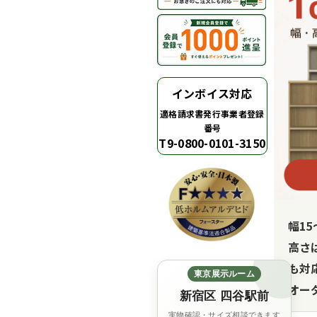
インボイス対応
適格請求書発行事業者登録
番号
T9-0800-0101-3150
幅1
高さ
も対
東京展示ルーム
オー
新宿区 四谷駅前
実物確認・サイズ相談できます