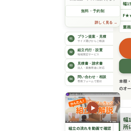
幅1
無料・予約制
F★
詳しく見る
業
プラン提案・見積
01
サイズ選びからご相談
組立代行・設置
02
地域限定サービス
見積書・請求書
03
法人・業務用途に対応
問い合わせ・相談
04
本棚
専用フォームで受付
のオ
▶
幅
所
組立の流れを動画で確認