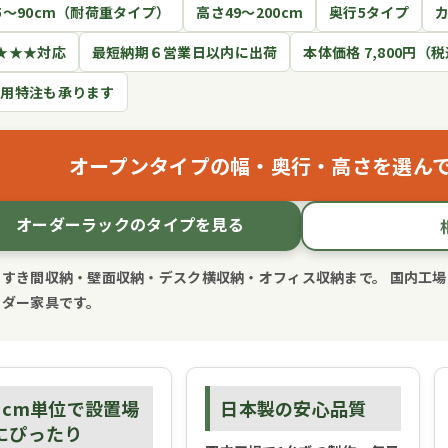
5〜90cm（耐荷重タイプ）
高さ49〜200cm
奥行5タイプ
カ
★★★対応
最短納期６営業日以内に出荷
本体価格 7,800円（
務用特注も承ります
オープンタイプの幅・奥行・高さを選ん
オーダーラックのタイプを見る
・すき間収納・壁面収納・デスク横収納・オフィス収納まで。 国内工場
ーダー家具です。
1cm単位で設置場
日本製の安心品質
にぴったり