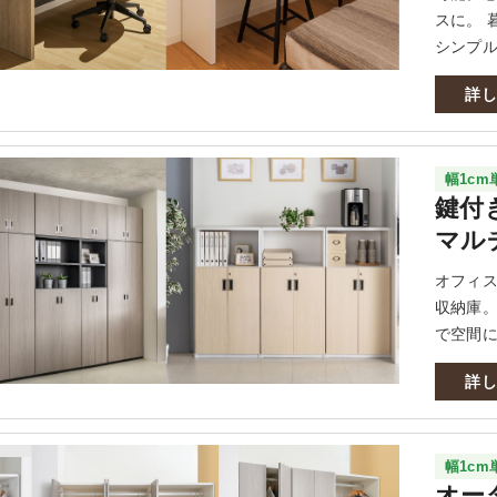
スに。 
シンプ
詳
幅1c
鍵付
マル
オフィ
収納庫。
で空間
詳
幅1c
オー