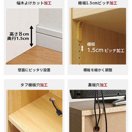
幅木よけカット
加工
棚板1.5cmピッチ
加工
壁面にピッタリ設置
棚板を細かく調整
タフ棚板穴
加工
裏板穴
加工