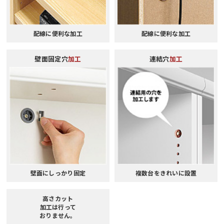
配線に便利な加工
配線に便利な加工
壁面固定穴
加工
連結穴
加工
壁面にしっかり固定
複数台をきれいに設置
高さカット
加工は行って
おりません。