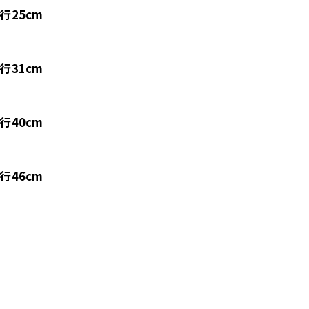
25cm
31cm
40cm
46cm