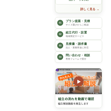
詳しく見る
プラン提案・見積
01
サイズ選びからご相談
組立代行・設置
02
地域限定サービス
見積書・請求書
03
法人・業務用途に対応
問い合わせ・相談
04
専用フォームで受付
▶
組立の流れを動画で確認
組立解説動画を再生します