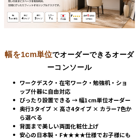
幅を1cm単位
でオーダーできるオーダ
ーコンソール
ワークデスク・在宅ワーク・勉強机・ショ
ップ什器に自由対応
ぴったり設置できる →
幅1cm単位オーダー
奥行3タイプ × 高さ4タイプ × カラー7色
か
ら選べる
背面まで美しい
両面化粧仕上げ
安心の
日本製・F★★★★仕様
でお子様にも