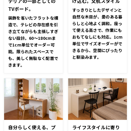
テリアの一部としての
け込む。文机スタイル
TVボード。
すっきりとしたデザインと
自然な木目が、畳のある暮
装飾を省いたフラットな構
らしと心地よく調和。座っ
造で、テレビの存在感を引
て使える高さで、作業にも
き立てながらも主張しすぎ
おもてなしにも対応。1cm
ない設計。60～180cmま
単位でサイズオーダーがで
で1cm単位でオーダー可
きるから、空間にぴったり
能。限られたスペースで
と馴染みます。
も、美しく無駄なく配置で
きます。
自分らしく使える、プ
ライフスタイルに寄り