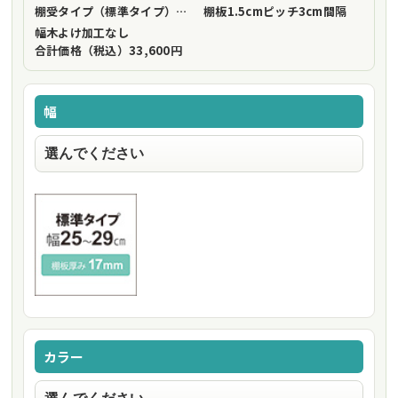
棚受タイプ（標準タイプ）
フリーストップ棚受（標準仕様）
棚板1.5cmピッチ
3cm間隔
幅木よけ加工
なし
合計価格（税込）
33,600円
幅
カラー