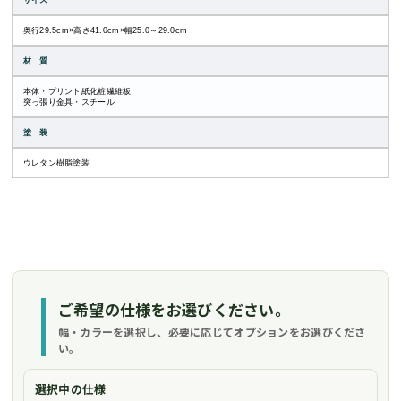
サイズ
奥行29.5cm×高さ41.0cm×幅25.0～29.0cm
材 質
本体・プリント紙化粧繊維板
突っ張り金具・スチール
塗 装
ウレタン樹脂塗装
ご希望の仕様をお選びください。
幅・カラーを選択し、必要に応じてオプションをお選びくださ
い。
選択中の仕様