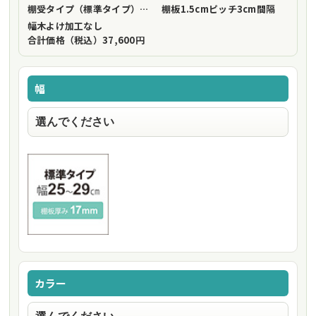
棚受タイプ（標準タイプ）
フリーストップ棚受（標準仕様）
棚板1.5cmピッチ
3cm間隔
幅木よけ加工
なし
合計価格（税込）
37,600円
幅
カラー