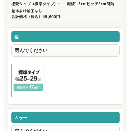
棚受タイプ（標準タイプ）
フリーストップ棚受（標準仕様）
棚板1.5cmピッチ
3cm間隔
幅木よけ加工
なし
合計価格（税込）
49,600円
幅
カラー