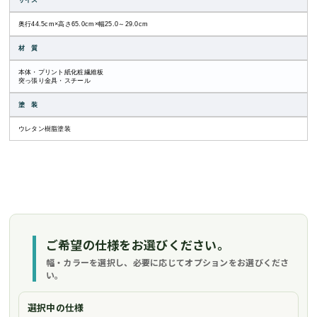
サイズ
奥行44.5cm×高さ65.0cm×幅25.0～29.0cm
材 質
本体・プリント紙化粧繊維板
突っ張り金具・スチール
塗 装
ウレタン樹脂塗装
ご希望の仕様をお選びください。
幅・カラーを選択し、必要に応じてオプションをお選びくださ
い。
選択中の仕様