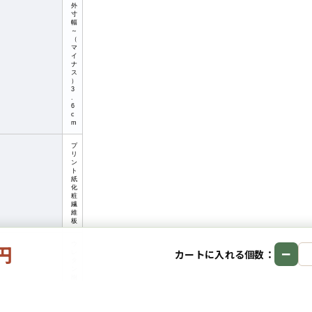
外
寸
幅
～
（
マ
イ
ナ
ス
）
3
.
6
c
m
プ
リ
ン
ト
紙
化
粧
繊
維
板
0円
ウ
−
カートに入れる個数：
レ
タ
ン
樹
脂
塗
装