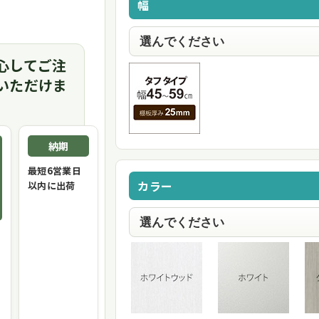
幅
心してご注
いただけま
納期
最短6営業日
カラー
以内に出荷