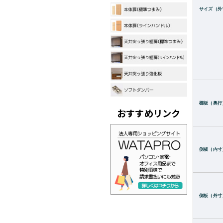
サイズ（外
棚板（奥行
おすすめリンク
側板（内寸
側板（外寸