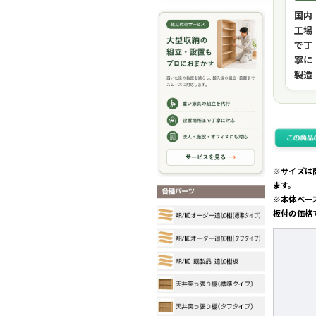
国内
工場
で丁
寧に
製造
※サイズは
ます。
※本体ベー
板付の価格