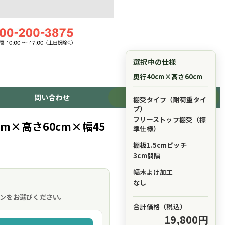
選択中の仕様
奥行40cm×高さ60cm
問い合わせ
ショッピングカート
棚受タイプ（耐荷重タイ
プ）
フリーストップ棚受（標
m×高さ60cm×幅45
準仕様）
棚板1.5cmピッチ
3cm間隔
幅木よけ加工
。
なし
ンをお選びください。
合計価格（税込）
19,800円