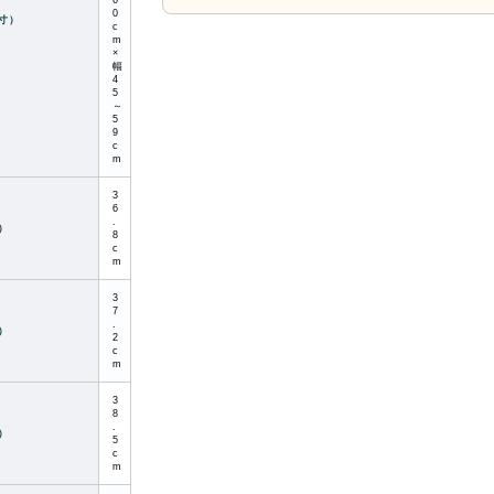
6
0
寸）
c
m
×
幅
4
5
～
5
9
c
m
3
6
.
）
8
c
m
3
7
.
）
2
c
m
3
8
.
）
5
c
m