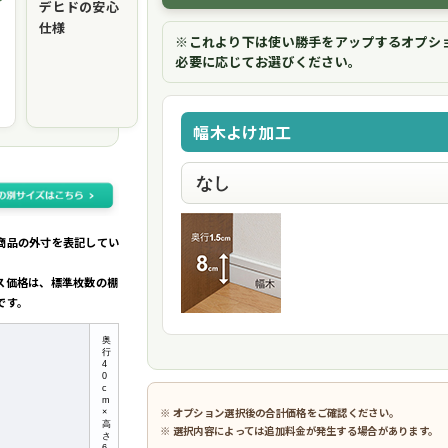
デヒドの安心
仕様
※これより下は使い勝手をアップするオプシ
必要に応じてお選びください。
幅木よけ加工
商品の外寸を表記してい
ス価格は、標準枚数の棚
です。
奥
行
4
0
c
m
※ オプション選択後の合計価格をご確認ください。
×
高
※ 選択内容によっては追加料金が発生する場合があります。
さ