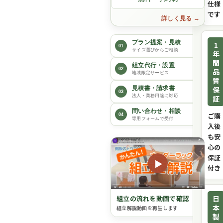
仕様
です
詳しく見る
プラン提案・見積
1
01
サイズ選びからご相談
年
間
組立代行・設置
02
品
地域限定サービス
質
保
見積書・請求書
03
法人・業務用途に対応
証
問い合わせ・相談
ご購
04
専用フォームで受付
入後
も安
心の
保証
▶
付き
日
組立の流れを動画で確認
本
組立解説動画を再生します
製