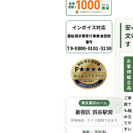
安
インボイス対応
文
適格請求書発行事業者登録
番号
す
T9-0800-0101-3150
お
客
様
組
立
品
ご家
東京展示ルーム
庭で
も組
新宿区 四谷駅前
み立
実物確認・サイズ相談できます
てや
すい
無料・予約制