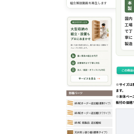
本
組立解説動画を再生します
製
国内
工場
で丁
寧に
製造
※サイズは
ます。
※本体ベー
板付の価格