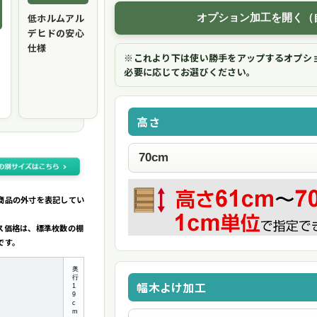
低ホルムアル
オプション加工を開く（
デヒドの安心
仕様
※これより下は使い勝手をアップするオプシ
必要に応じてお選びください。
高さ
商品の外寸を表記してい
ス価格は、標準枚数の棚
です。
奥
行
幅木よけ加工
1
9
c
m