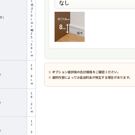
×
高
さ
7
0
寸）
c
m
×
幅
2
5
～
2
9
c
m
1
5
※ オプション選択後の合計価格をご確認ください。
.
）
8
※ 選択内容によっては追加料金が発生する場合があります。
c
m
1
6
.
）
2
c
m
1
7
.
）
5