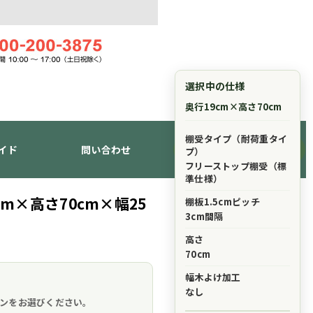
選択中の仕様
奥行19cm×高さ70cm
棚受タイプ（耐荷重タイ
イド
問い合わせ
ショッピングカート
プ）
フリーストップ棚受（標
準仕様）
m×高さ70cm×幅25
棚板1.5cmピッチ
3cm間隔
高さ
70cm
幅木よけ加工
。
なし
ンをお選びください。