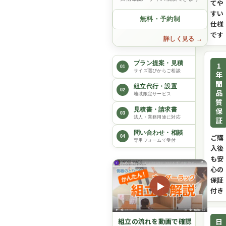
てや
すい
無料・予約制
仕様
です
詳しく見る
プラン提案・見積
1
01
サイズ選びからご相談
年
間
組立代行・設置
02
品
地域限定サービス
質
保
見積書・請求書
03
法人・業務用途に対応
証
問い合わせ・相談
ご購
04
専用フォームで受付
入後
も安
心の
保証
▶
付き
日
組立の流れを動画で確認