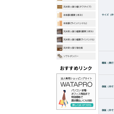
サイズ（外
棚板（奥行
おすすめリンク
側板（内寸
側板（外寸