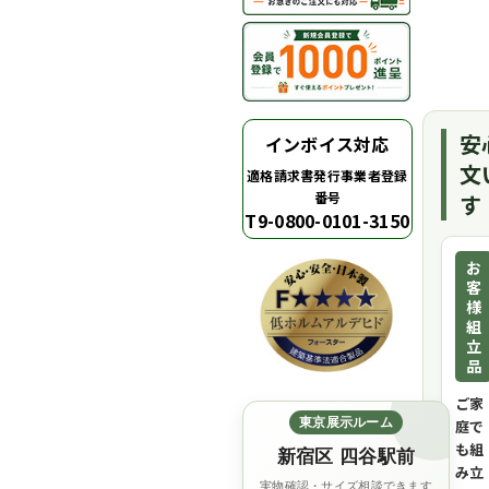
安
インボイス対応
文
適格請求書発行事業者登録
番号
す
T9-0800-0101-3150
お
客
様
組
立
品
ご家
東京展示ルーム
庭で
も組
新宿区 四谷駅前
み立
実物確認・サイズ相談できます