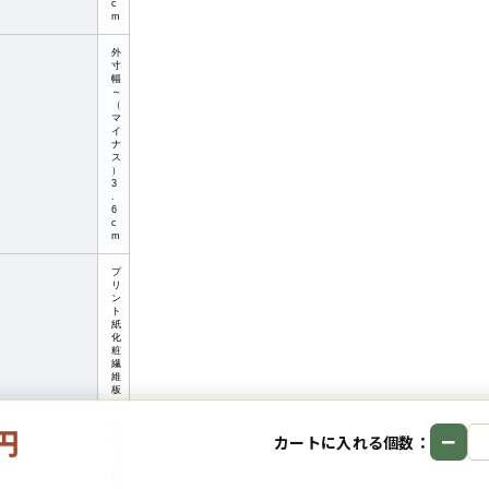
c
m
外
寸
幅
～
（
マ
イ
ナ
ス
）
3
.
6
c
m
プ
リ
ン
ト
紙
化
粧
繊
維
板
0円
ウ
−
カートに入れる個数：
レ
タ
ン
樹