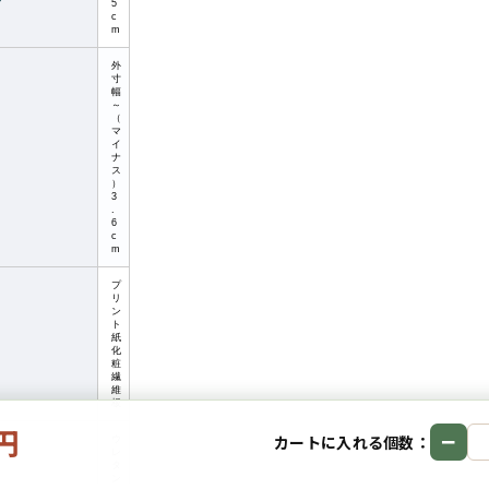
5
c
m
外
寸
幅
～
（
マ
イ
ナ
ス
）
3
.
6
c
m
プ
リ
ン
ト
紙
化
粧
繊
維
板
0円
−
カートに入れる個数：
ウ
レ
タ
ン