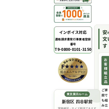
安
インボイス対応
文
適格請求書発行事業者登録
番号
す
T9-0800-0101-3150
お
客
様
組
立
品
ご家
東京展示ルーム
庭で
も組
新宿区 四谷駅前
み立
実物確認・サイズ相談できます