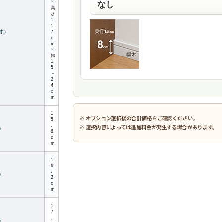
×
高
さ
1
1
寸）
7
c
m
×
幅
1
5
～
2
4
c
m
1
※ オプション選択後の合計価格をご確認ください。
5
.
※ 選択内容によっては追加料金が発生する場合があります。
）
8
c
m
1
6
.
）
2
c
m
1
7
.
）