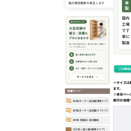
本
組立解説動画を再生します
製
国内
工場
で丁
寧に
製造
※サイズは
ます。
※本体ベー
板付の価格