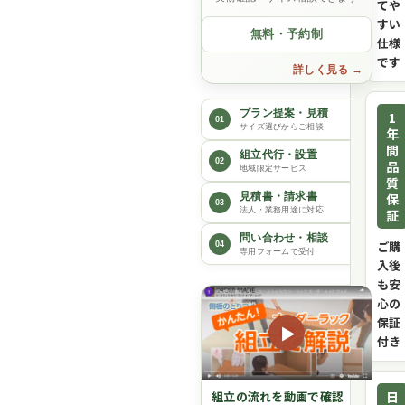
てや
すい
無料・予約制
仕様
です
詳しく見る
プラン提案・見積
1
01
サイズ選びからご相談
年
間
組立代行・設置
02
品
地域限定サービス
質
保
見積書・請求書
03
法人・業務用途に対応
証
問い合わせ・相談
ご購
04
専用フォームで受付
入後
も安
心の
保証
▶
付き
日
組立の流れを動画で確認