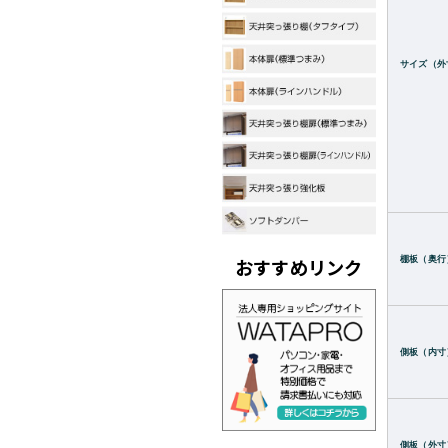
サイズ（外
おすすめリンク
棚板（奥行
側板（内寸
側板（外寸