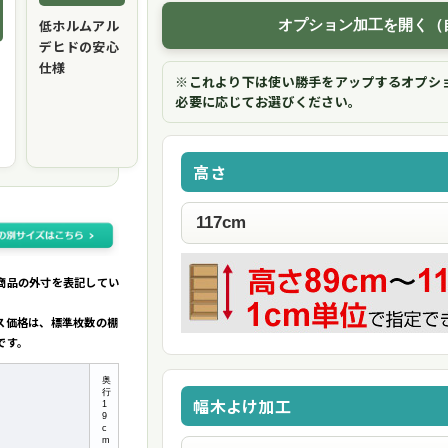
低ホルムアル
オプション加工を開く（
デヒドの安心
仕様
※これより下は使い勝手をアップするオプシ
必要に応じてお選びください。
高さ
商品の外寸を表記してい
ス価格は、標準枚数の棚
です。
奥
行
幅木よけ加工
1
9
c
m