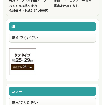
棚受タイプ（耐荷重タイプ）
フリーストップ棚受（標準仕様）
棚板1.5cmピッチ
3cm間隔
ハンドル
標準つまみ
幅木よけ加工
なし
合計価格（税込）
37,600円
幅
カラー