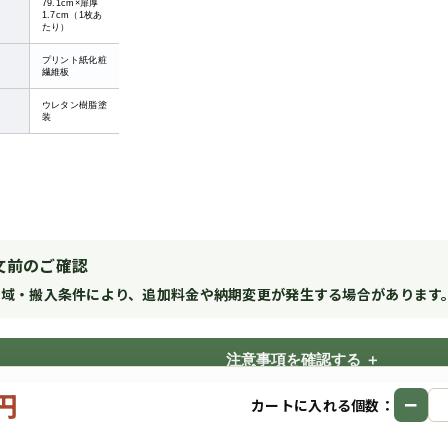
79.1cm×扉厚
1.7cm（1枚あ
たり）
プリント紙化粧
繊維板
ウレタン樹脂塗
装
文前のご確認
地域・搬入条件により、追加料金や納期変更が発生する場合があります
注意事項を確認する
0円
−
カートに入れる個数：