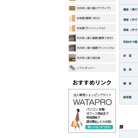
棚板（奥行
側板（内寸
側板（外寸
有効内寸幅
材 質
塗 装
おすすめリンク
棚 板
耐荷重
扉