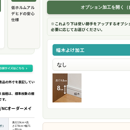
低ホルムアル
オプション加工を開く（
デヒドの安心
仕様
※これより下は使い勝手をアップするオプシ
必要に応じてお選びください。
幅木よけ加工
商品の外寸を表記してい
ス価格は、標準枚数の棚
です。
/NCオーダーメイ
奥行19cm×高
寸）
さ178cm×幅71
～80cm