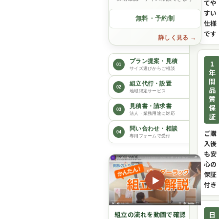
てや
すい
無料・予約制
仕様
です
詳しく見る
プラン提案・見積
1
01
サイズ選びからご相談
年
間
組立代行・設置
02
品
地域限定サービス
質
保
見積書・請求書
03
法人・業務用途に対応
証
問い合わせ・相談
ご購
04
専用フォームで受付
入後
も安
心の
保証
▶
付き
日
組立の流れを動画で確認