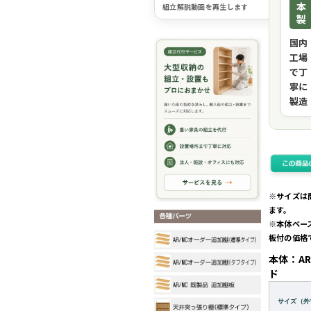
本
組立解説動画を再生します
製
国内
工場
で丁
寧に
製造
※サイズは
ます。
※本体ベー
板付の価格
本体：AR
ド
サイズ（外