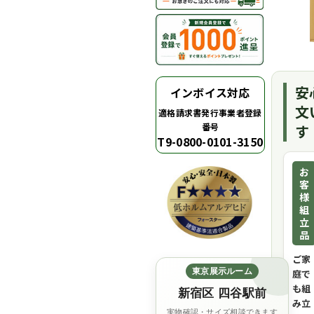
安
インボイス対応
文
適格請求書発行事業者登録
番号
す
T9-0800-0101-3150
お
客
様
組
立
品
ご家
東京展示ルーム
庭で
も組
新宿区 四谷駅前
み立
実物確認・サイズ相談できます