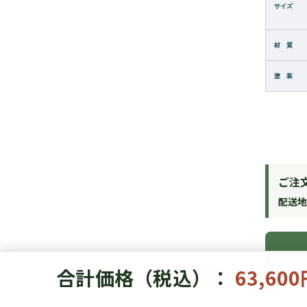
サイズ
材 質
塗 装
ご注
配送
合計価格（税込）：
63,60