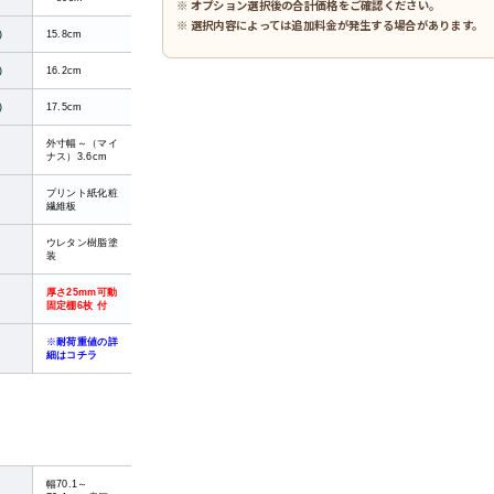
※ オプション選択後の合計価格をご確認ください。
※ 選択内容によっては追加料金が発生する場合があります。
）
15.8cm
）
16.2cm
）
17.5cm
外寸幅～（マイ
ナス）3.6cm
プリント紙化粧
繊維板
ウレタン樹脂塗
装
厚さ25mm可動
固定棚6枚 付
※
耐荷重値の詳
細はコチラ
幅70.1～