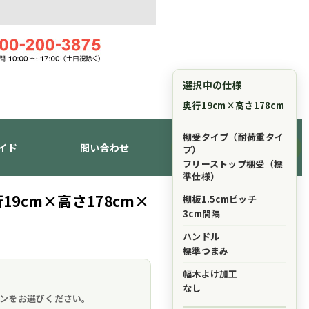
選択中の仕様
奥行19cm×高さ178cm
棚受タイプ（耐荷重タイ
イド
問い合わせ
ショッピングカート
プ）
フリーストップ棚受（標
準仕様）
9cm×高さ178cm×
棚板1.5cmピッチ
3cm間隔
ハンドル
標準つまみ
幅木よけ加工
。
なし
ンをお選びください。