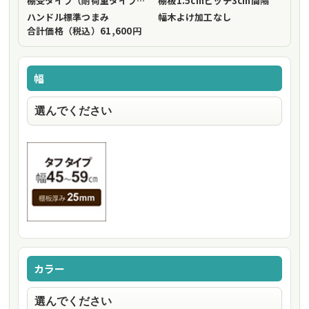
棚受タイプ（耐荷重タイプ）
フリーストップ棚受（標準仕様）
棚板1.5cmピッチ
3cm間隔
ハンドル
標準つまみ
幅木よけ加工
なし
合計価格（税込）
61,600円
幅
カラー