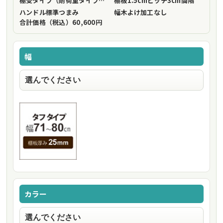
棚受タイプ（耐荷重タイプ）
フリーストップ棚受（標準仕様）
棚板1.5cmピッチ
3cm間隔
ハンドル
標準つまみ
幅木よけ加工
なし
合計価格（税込）
60,600円
幅
カラー