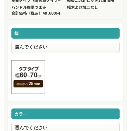
棚受タイプ（耐荷重タイプ）
フリーストップ棚受（標準仕様）
棚板1.5cmピッチ
3cm間隔
ハンドル
標準つまみ
幅木よけ加工
なし
合計価格（税込）
48,600円
幅
カラー