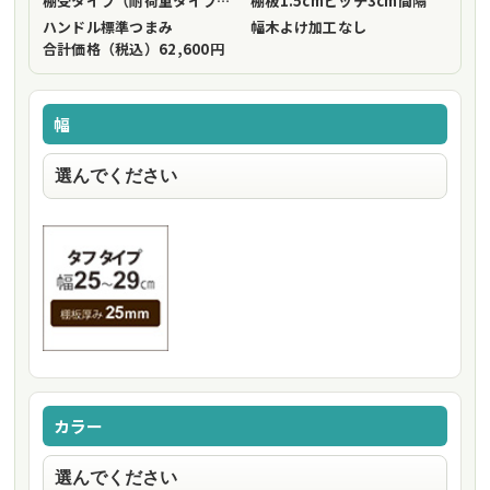
棚受タイプ（耐荷重タイプ）
フリーストップ棚受（標準仕様）
棚板1.5cmピッチ
3cm間隔
ハンドル
標準つまみ
幅木よけ加工
なし
合計価格（税込）
62,600円
幅
カラー