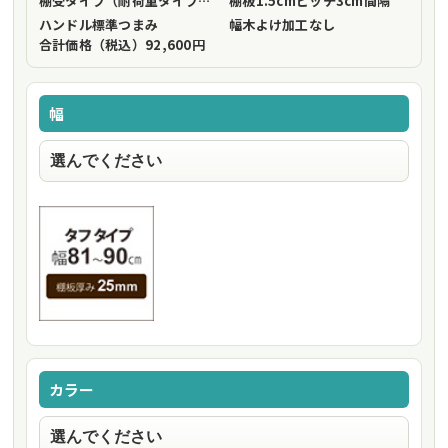
棚受タイプ（耐荷重タイプ）
フリーストップ棚受（標準仕様）
棚板1.5cmピッチ
3cm間隔
ハンドル
標準つまみ
幅木よけ加工
なし
合計価格（税込）
92,600円
幅
カラー