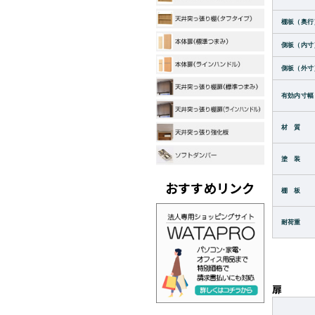
棚板（奥行
側板（内寸
側板（外寸
有効内寸幅
材 質
塗 装
おすすめリンク
棚 板
耐荷重
扉