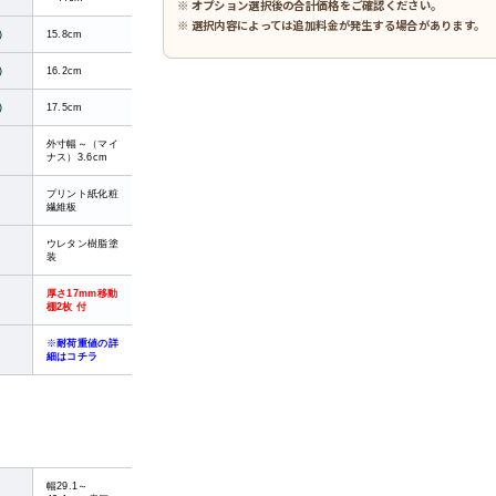
※ オプション選択後の合計価格をご確認ください。
※ 選択内容によっては追加料金が発生する場合があります。
）
15.8cm
）
16.2cm
）
17.5cm
外寸幅～（マイ
ナス）3.6cm
プリント紙化粧
繊維板
ウレタン樹脂塗
装
厚さ17mm移動
棚2枚 付
※
耐荷重値の詳
細はコチラ
幅29.1～