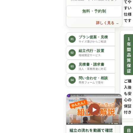
てや
すい
無料・予約制
仕様
です
詳しく見る
プラン提案・見積
1
01
サイズ選びからご相談
年
間
組立代行・設置
02
品
地域限定サービス
質
保
見積書・請求書
03
法人・業務用途に対応
証
問い合わせ・相談
ご購
04
専用フォームで受付
入後
も安
心の
保証
▶
付き
日
組立の流れを動画で確認