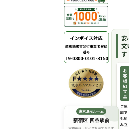
安
インボイス対応
文
適格請求書発行事業者登録
番号
す
T9-0800-0101-3150
お
客
様
組
立
品
ご家
東京展示ルーム
庭で
も組
新宿区 四谷駅前
み立
実物確認・サイズ相談できます