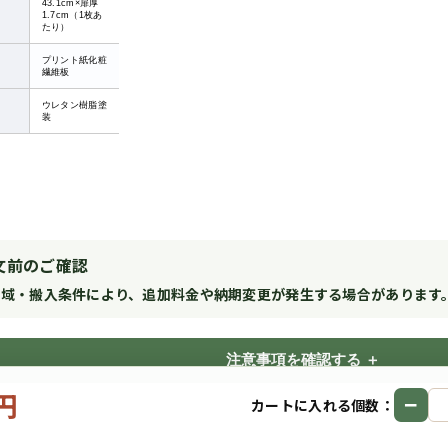
43.1cm×扉厚
1.7cm（1枚あ
たり）
プリント紙化粧
繊維板
ウレタン樹脂塗
装
文前のご確認
地域・搬入条件により、追加料金や納期変更が発生する場合があります
注意事項を確認する
0円
−
カートに入れる個数：