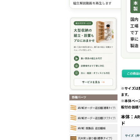
本
組立解説動画を再生します
製
国内
工場
で丁
寧に
製造
※サイズは
ます。
※本体ベー
板付の価格
本体：AR
ド
サイズ（外