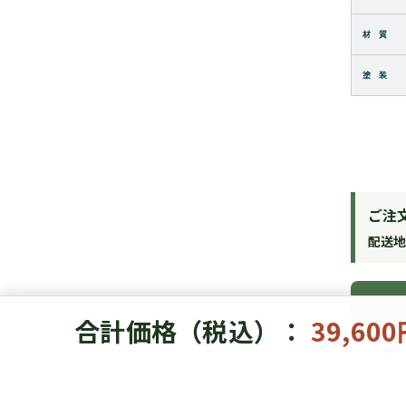
材 質
塗 装
ご注
配送
合計価格（税込）：
39,60