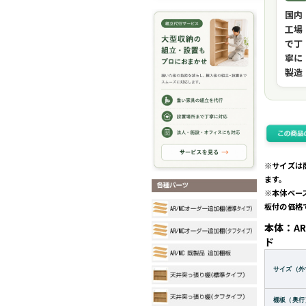
国内
工場
で丁
寧に
製造
※サイズは
ます。
※本体ベー
板付の価格
本体：AR
ド
サイズ（外
棚板（奥行