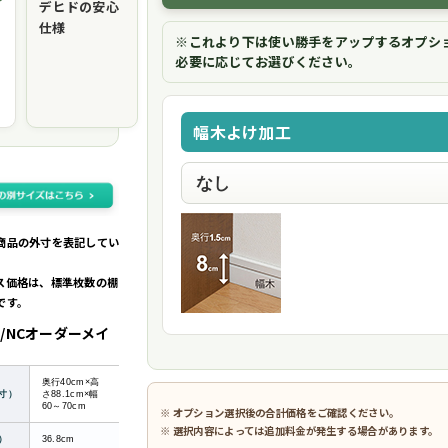
デヒドの安心
仕様
※これより下は使い勝手をアップするオプシ
必要に応じてお選びください。
幅木よけ加工
商品の外寸を表記してい
ス価格は、標準枚数の棚
です。
/NCオーダーメイ
奥行40cm×高
寸）
さ88.1cm×幅
60～70cm
※ オプション選択後の合計価格をご確認ください。
※ 選択内容によっては追加料金が発生する場合があります。
）
36.8cm