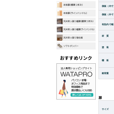
側板（内寸
側板（外寸
有効内寸幅
材 質
塗 装
おすすめリンク
棚 板
耐荷重
扉
サイズ