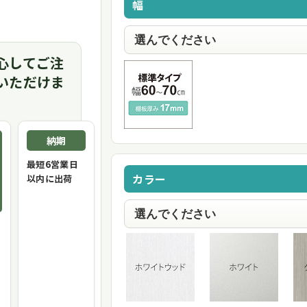
幅
心してご注
いただけま
納期
最短6営業日
カラー
以内に出荷