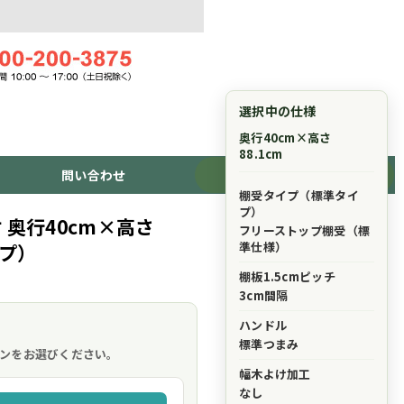
選択中の仕様
奥行40cm×高さ
88.1cm
問い合わせ
ショッピングカート
棚受タイプ（標準タイ
プ）
 奥行40cm×高さ
フリーストップ棚受（標
準仕様）
イプ）
棚板1.5cmピッチ
3cm間隔
ハンドル
。
標準つまみ
ンをお選びください。
幅木よけ加工
なし