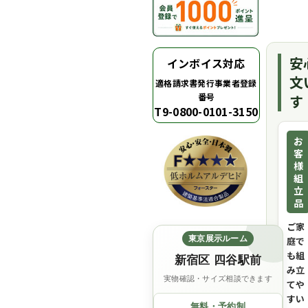
安
インボイス対応
文
適格請求書発行事業者登録
番号
す
T9-0800-0101-3150
お
客
様
組
立
品
ご家
東京展示ルーム
庭で
も組
新宿区 四谷駅前
み立
実物確認・サイズ相談できます
てや
すい
無料・予約制