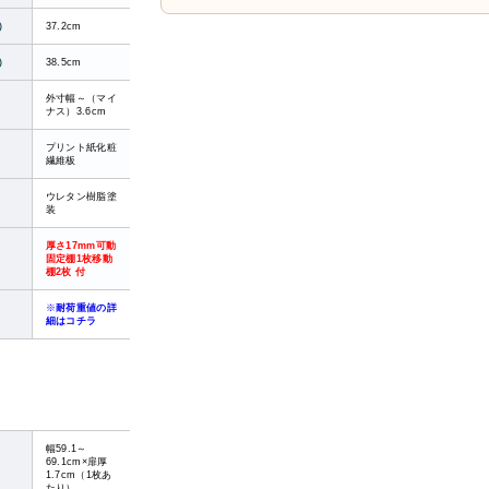
）
37.2cm
）
38.5cm
外寸幅～（マイ
ナス）3.6cm
プリント紙化粧
繊維板
ウレタン樹脂塗
装
厚さ17mm可動
固定棚1枚移動
棚2枚 付
※
耐荷重値の詳
細はコチラ
幅59.1～
69.1cm×扉厚
1.7cm（1枚あ
たり）