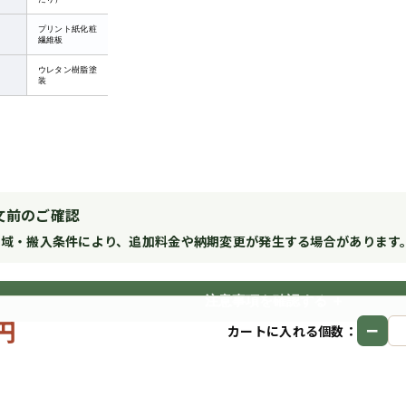
プリント紙化粧
繊維板
ウレタン樹脂塗
装
文前のご確認
地域・搬入条件により、追加料金や納期変更が発生する場合があります
注意事項を確認する
0円
−
カートに入れる個数：
Copyright © 2026
サイズオーダー収納PRO