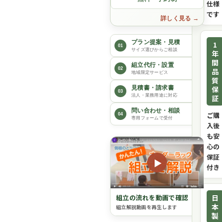
仕様
です
詳しく見る
プラン提案・見積
1
01
サイズ選びからご相談
年
間
組立代行・設置
02
品
地域限定サービス
質
保
見積書・請求書
03
法人・業務用途に対応
証
問い合わせ・相談
ご購
04
専用フォームで受付
入後
も安
心の
保証
▶
付き
日
組立の流れを動画で確認
本
組立解説動画を再生します
製