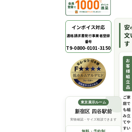
安
インボイス対応
文
適格請求書発行事業者登録
番号
す
T9-0800-0101-3150
お
客
様
組
立
品
ご家
東京展示ルーム
庭で
も組
新宿区 四谷駅前
み立
実物確認・サイズ相談できます
てや
すい
無料・予約制