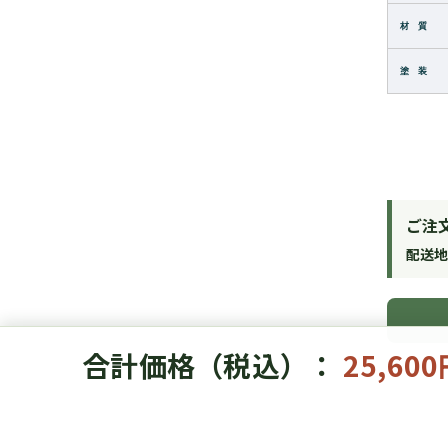
材 質
塗 装
ご注
配送
合計価格（税込）：
25,60