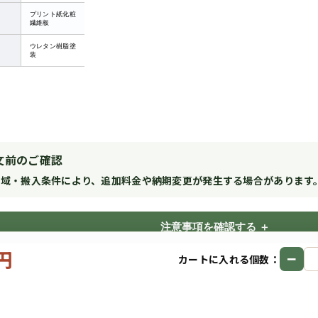
プリント紙化粧
繊維板
ウレタン樹脂塗
装
文前のご確認
地域・搬入条件により、追加料金や納期変更が発生する場合があります
注意事項を確認する
0円
−
カートに入れる個数：
Copyright © 2026
サイズオーダー収納PRO