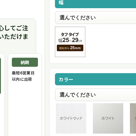
幅
心してご注
いただけま
納期
最短6営業日
カラー
以内に出荷