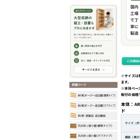
国内
工場
で丁
寧に
製造
※サイズは
ます。
※本体ベー
板付の価格
本体：AR
ド
サイズ（外
棚板（奥行