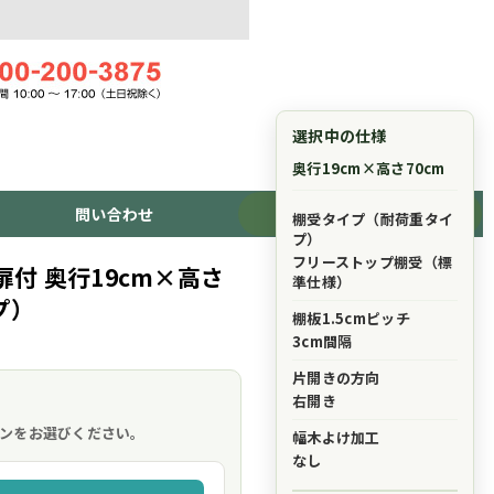
選択中の仕様
奥行19cm×高さ70cm
問い合わせ
ショッピングカート
棚受タイプ（耐荷重タイ
プ）
フリーストップ棚受（標
付 奥行19cm×高さ
準仕様）
プ）
棚板1.5cmピッチ
3cm間隔
片開きの方向
。
右開き
ンをお選びください。
幅木よけ加工
なし