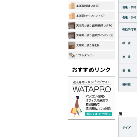
側板（内寸
側板（外寸
有効内寸幅
材 質
塗 装
おすすめリンク
棚 板
耐荷重
扉
サイズ