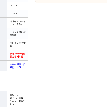
）
16.2cm
）
17.5cm
外寸幅～（マイ
ナス）3.6cm
プリント紙化粧
繊維板
ウレタン樹脂塗
装
厚さ25mm可動
固定棚2枚 付
※
耐荷重値の詳
細はコチラ
幅24.1～
28.1cm×扉厚
1.7cm（1枚あ
たり）