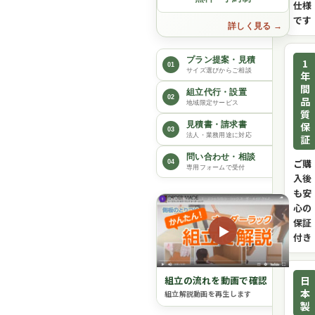
仕様
です
詳しく見る
プラン提案・見積
1
01
サイズ選びからご相談
年
間
組立代行・設置
02
品
地域限定サービス
質
保
見積書・請求書
03
法人・業務用途に対応
証
問い合わせ・相談
ご購
04
専用フォームで受付
入後
も安
心の
保証
▶
付き
日
組立の流れを動画で確認
本
組立解説動画を再生します
製