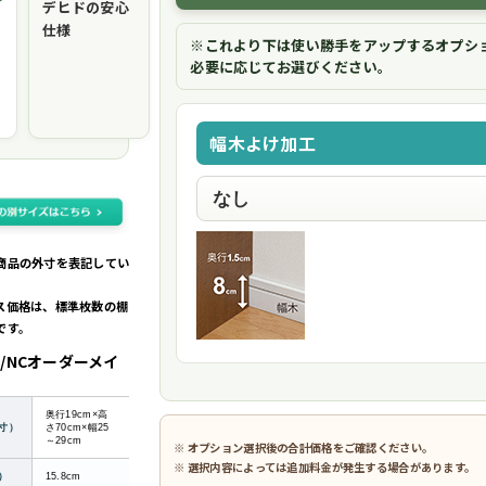
デヒドの安心
仕様
※これより下は使い勝手をアップするオプシ
必要に応じてお選びください。
幅木よけ加工
商品の外寸を表記してい
ス価格は、標準枚数の棚
です。
/NCオーダーメイ
奥行19cm×高
寸）
さ70cm×幅25
～29cm
※ オプション選択後の合計価格をご確認ください。
※ 選択内容によっては追加料金が発生する場合があります。
）
15.8cm