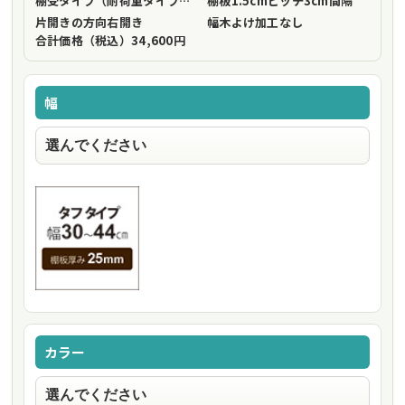
棚受タイプ（耐荷重タイプ）
フリーストップ棚受（標準仕様）
棚板1.5cmピッチ
3cm間隔
片開きの方向
右開き
幅木よけ加工
なし
合計価格（税込）
34,600円
幅
カラー