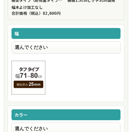
棚受タイプ（耐荷重タイプ）
フリーストップ棚受（標準仕様）
棚板1.5cmピッチ
3cm間隔
幅木よけ加工
なし
合計価格（税込）
82,600円
幅
カラー