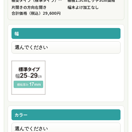
棚受タイプ（標準タイプ）
フリーストップ棚受（標準仕様）
棚板1.5cmピッチ
3cm間隔
片開きの方向
右開き
幅木よけ加工
なし
合計価格（税込）
29,600円
幅
カラー