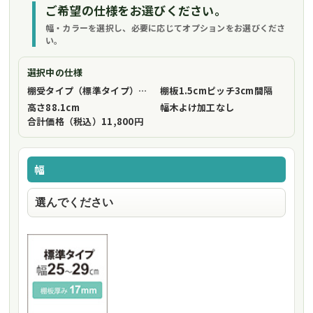
ご希望の仕様をお選びください。
幅・カラーを選択し、必要に応じてオプションをお選びくださ
い。
選択中の仕様
棚受タイプ（標準タイプ）
フリーストップ棚受（標準仕様）
棚板1.5cmピッチ
3cm間隔
高さ
88.1cm
幅木よけ加工
なし
合計価格（税込）
11,800円
幅