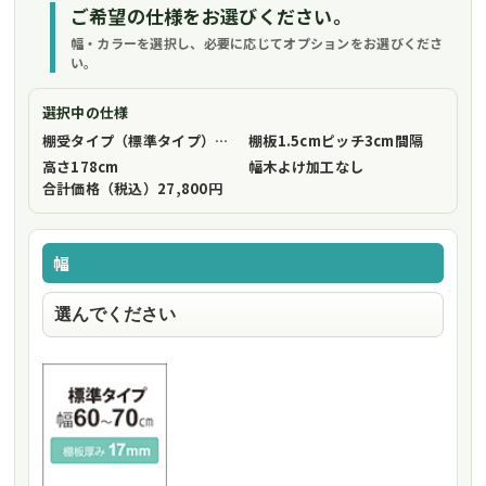
ご希望の仕様をお選びください。
幅・カラーを選択し、必要に応じてオプションをお選びくださ
い。
選択中の仕様
棚受タイプ（標準タイプ）
フリーストップ棚受（標準仕様）
棚板1.5cmピッチ
3cm間隔
高さ
178cm
幅木よけ加工
なし
合計価格（税込）
27,800円
幅