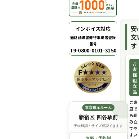
安
インボイス対応
文
適格請求書発行事業者登録
番号
す
T9-0800-0101-3150
お
客
様
組
立
品
ご家
東京展示ルーム
庭で
も組
新宿区 四谷駅前
み立
実物確認・サイズ相談できます
てや
すい
無料・予約制