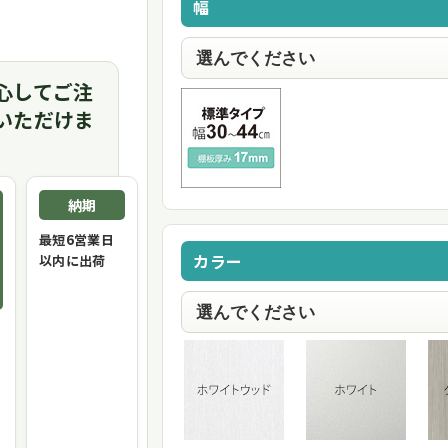
幅
心してご注
いただけま
納期
最短6営業日
カラー
以内に出荷