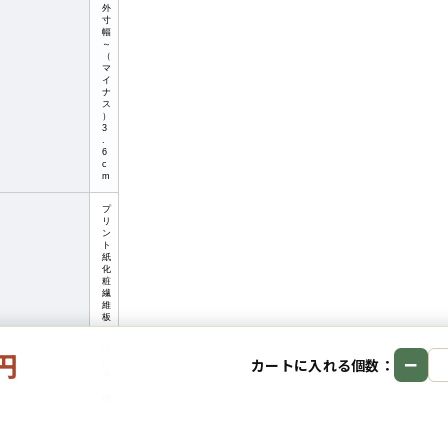
外
寸
幅
～
（
マ
イ
ナ
ス
）
3
.
6
c
m
プ
リ
ン
ト
紙
化
粧
繊
維
板
0円
ウ
−
カートに入れる個数：
レ
タ
ン
樹
脂
塗
装