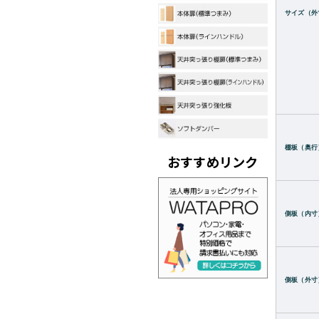
サイズ（外
棚板（奥行
おすすめリンク
側板（内寸
側板（外寸