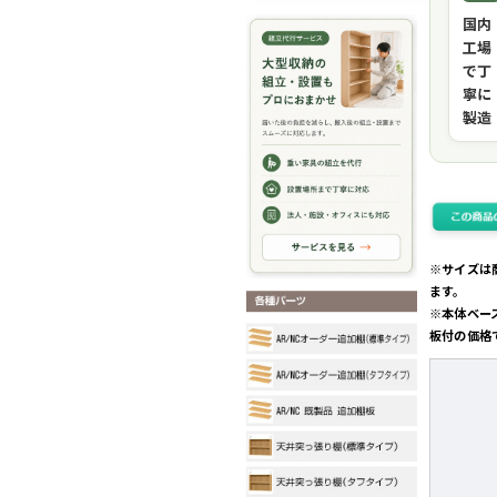
国内
工場
で丁
寧に
製造
※サイズは
ます。
※本体ベー
板付の価格