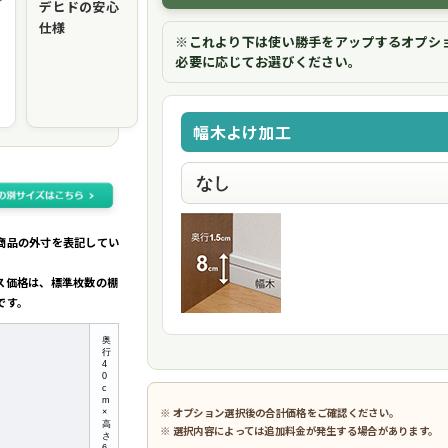
デヒドの安心
仕様
※これより下は使い勝手をアップするオプシ
必要に応じてお選びください。
幅木よけ加工
商品の外寸を表記してい
ス価格は、標準枚数の棚
です。
奥
行
4
0
c
m
※ オプション選択後の合計価格をご確認ください。
×
高
※ 選択内容によっては追加料金が発生する場合があります。
さ