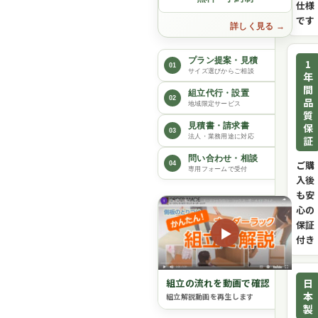
仕様
です
詳しく見る
プラン提案・見積
1
01
サイズ選びからご相談
年
間
組立代行・設置
02
品
地域限定サービス
質
保
見積書・請求書
03
法人・業務用途に対応
証
問い合わせ・相談
ご購
04
専用フォームで受付
入後
も安
心の
保証
▶
付き
日
組立の流れを動画で確認
本
組立解説動画を再生します
製