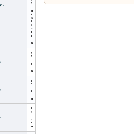
6
0
寸）
c
m
×
幅
3
0
～
4
4
c
m
3
6
.
）
8
c
m
3
7
.
）
2
c
m
3
8
.
）
5
c
m