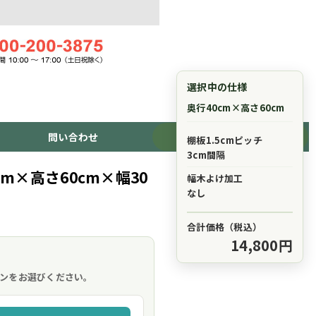
選択中の仕様
奥行40cm×高さ60cm
問い合わせ
ショッピングカート
棚板1.5cmピッチ
3cm間隔
m×高さ60cm×幅30
幅木よけ加工
なし
合計価格（税込）
14,800円
。
ンをお選びください。