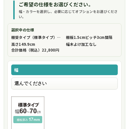
ご希望の仕様をお選びください。
幅・カラーを選択し、必要に応じてオプションをお選びくださ
い。
選択中の仕様
棚受タイプ（標準タイプ）
フリーストップ棚受（標準仕様）
棚板1.5cmピッチ
3cm間隔
高さ
149.9cm
幅木よけ加工
なし
合計価格（税込）
22,800円
幅