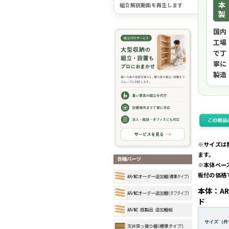
本
組立解説動画を再生します
製
国内
工場
で丁
寧に
製造
※サイズは
ます。
※本体ベー
板付の価格
本体：AR
ド
サイズ（外