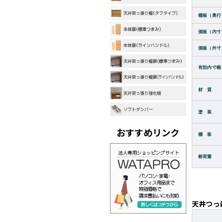
棚板（奥行
側板（内寸
側板（外寸
有効内寸幅
材 質
塗 装
おすすめリンク
棚 板
耐荷重
天井つっ