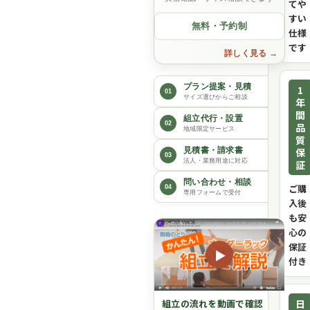
てや
すい
無料・予約制
仕様
です
詳しく見る
プラン提案・見積
1
01
サイズ選びからご相談
年
間
組立代行・設置
02
品
地域限定サービス
質
保
見積書・請求書
03
法人・業務用途に対応
証
問い合わせ・相談
ご購
04
専用フォームで受付
入後
も安
心の
保証
▶
付き
日
組立の流れを動画で確認