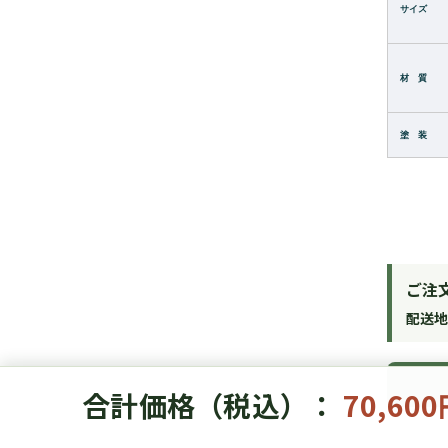
サイズ
材 質
塗 装
ご注
配送
合計価格（税込）：
70,60