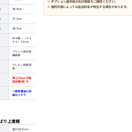
※ オプション選択後の合計価格をご確認ください。
※ 選択内容によっては追加料金が発生する場合があります。
）
36.8cm
）
37.2cm
）
38.5cm
外寸幅～（マイ
ナス）3.6cm
プリント紙化粧
繊維板
ウレタン樹脂塗
装
厚さ25mm可動
固定棚6枚 付
※
耐荷重値の詳
細はコチラ
ぱり上置棚
奥行38.5cm×