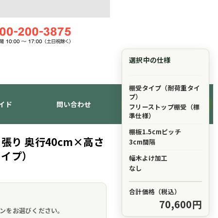
選択中の仕様
棚受タイプ（耐荷重タイ
プ）
イド
問い合わせ
ショッピングカート
フリーストップ棚受（標
準仕様）
棚板1.5cmピッチ
張り 奥行40cm×高さ
3cm間隔
タイプ）
幅木よけ加工
なし
合計価格（税込）
。
70,600円
ンをお選びください。