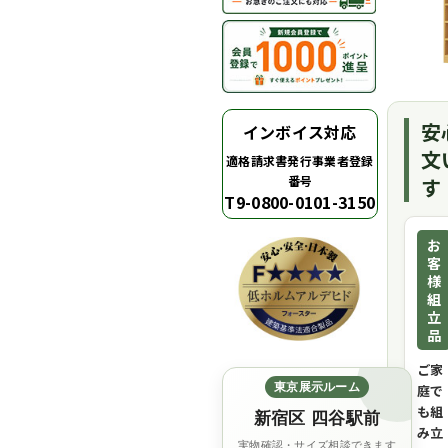
安
インボイス対応
文
適格請求書発行事業者登録
番号
す
T9-0800-0101-3150
お
客
様
組
立
品
ご家
東京展示ルーム
庭で
も組
新宿区 四谷駅前
み立
実物確認・サイズ相談できます