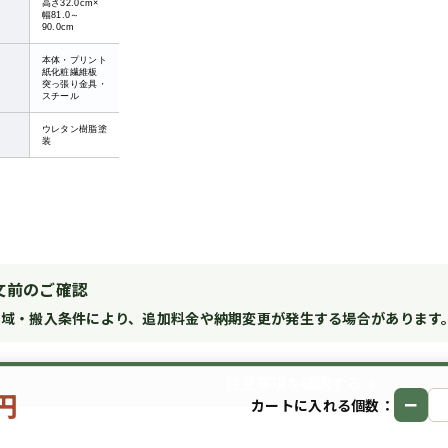
高さ32.0cm×
幅81.0～
90.0cm
本体・プリント
紙化粧繊維板
突っ張り金具・
スチール
ウレタン樹脂塗
装
文前のご確認
地域・搬入条件により、追加料金や納期変更が発生する場合があります
注意事項を確認する
0円
−
カートに入れる個数：