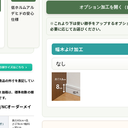
低ホルムアル
オプション加工を開く（
デヒドの安心
仕様
※これより下は使い勝手をアップするオプシ
必要に応じてお選びください。
幅木よけ加工
商品の外寸を表記してい
ス価格は、標準枚数の棚
です。
/NCオーダーメイ
奥行40cm×高
寸）
さ178cm×幅81
～90cm