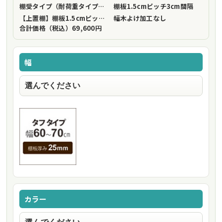
棚受タイプ（耐荷重タイプ）
フリーストップ棚受（標準仕様）
棚板1.5cmピッチ
3cm間隔
【上置棚】棚板1.5cmピッチ
3cm間隔
幅木よけ加工
なし
合計価格（税込）
69,600円
幅
カラー