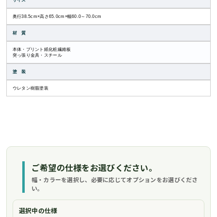
サイズ
奥行38.5cm×高さ65.0cm×幅60.0～70.0cm
材 質
本体・プリント紙化粧繊維板
突っ張り金具・スチール
塗 装
ウレタン樹脂塗装
ご希望の仕様をお選びください。
幅・カラーを選択し、必要に応じてオプションをお選びくださ
い。
選択中の仕様