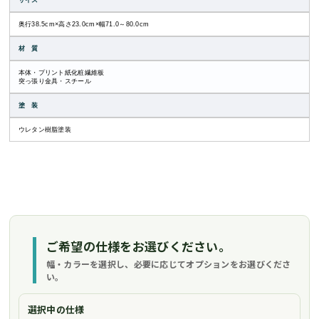
サイズ
奥行38.5cm×高さ23.0cm×幅71.0～80.0cm
材 質
本体・プリント紙化粧繊維板
突っ張り金具・スチール
塗 装
ウレタン樹脂塗装
ご希望の仕様をお選びください。
幅・カラーを選択し、必要に応じてオプションをお選びくださ
い。
選択中の仕様