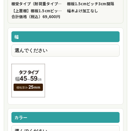
棚受タイプ（耐荷重タイプ）
フリーストップ棚受（標準仕様）
棚板1.5cmピッチ
3cm間隔
【上置棚】棚板1.5cmピッチ
3cm間隔
幅木よけ加工
なし
合計価格（税込）
69,600円
幅
カラー