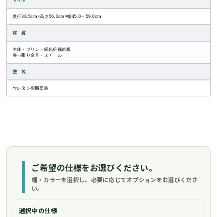
サイズ
奥行38.5cm×高さ56.0cm×幅45.0～59.0cm
材 質
本体・プリント紙化粧繊維板
突っ張り金具・スチール
塗 装
ウレタン樹脂塗装
ご希望の仕様をお選びください。
幅・カラーを選択し、必要に応じてオプションをお選びくださ
い。
選択中の仕様