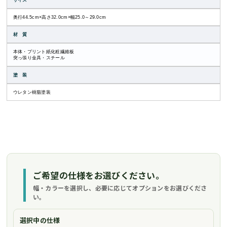
サイズ
奥行44.5cm×高さ32.0cm×幅25.0～29.0cm
材 質
本体・プリント紙化粧繊維板
突っ張り金具・スチール
塗 装
ウレタン樹脂塗装
ご希望の仕様をお選びください。
幅・カラーを選択し、必要に応じてオプションをお選びくださ
い。
選択中の仕様