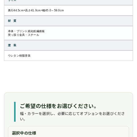
サイズ
奥行44.5cm×高さ41.0cm×幅45.0～59.0cm
材 質
本体・プリント紙化粧繊維板
突っ張り金具・スチール
塗 装
ウレタン樹脂塗装
ご希望の仕様をお選びください。
幅・カラーを選択し、必要に応じてオプションをお選びくださ
い。
選択中の仕様