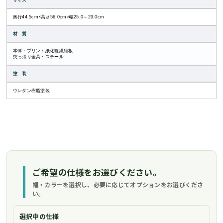
サイズ
奥行44.5cm×高さ56.0cm×幅25.0～29.0cm
材 質
本体・プリント紙化粧繊維板
突っ張り金具・スチール
塗 装
ウレタン樹脂塗装
ご希望の仕様をお選びください。
幅・カラーを選択し、必要に応じてオプションをお選びくださ
い。
選択中の仕様