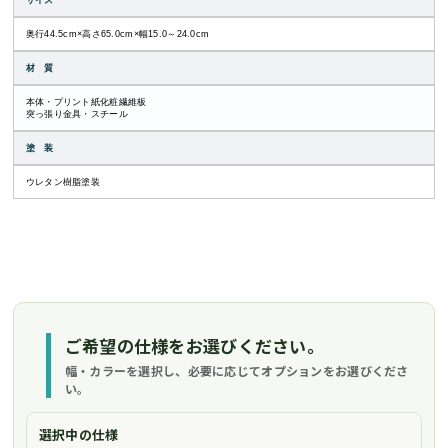
サイズ
奥行44.5cm×高さ65.0cm×幅15.0～24.0cm
材 質
本体・プリント紙化粧繊維板
突っ張り金具・スチール
塗 装
ウレタン樹脂塗装
ご希望の仕様をお選びください。
幅・カラーを選択し、必要に応じてオプションをお選びくださ
い。
選択中の仕様