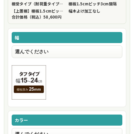
棚受タイプ（耐荷重タイプ）
フリーストップ棚受（標準仕様）
棚板1.5cmピッチ
3cm間隔
【上置棚】棚板1.5cmピッチ
3cm間隔
幅木よけ加工
なし
合計価格（税込）
58,600円
幅
カラー